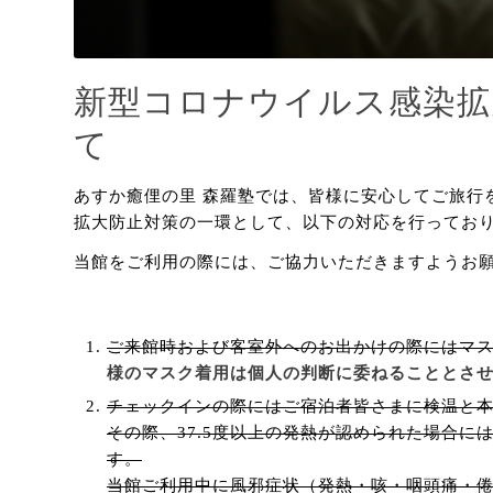
新型コロナウイルス感染拡
て
あすか癒俚の里 森羅塾では、皆様に安心してご旅行
拡大防止対策の一環として、以下の対応を行ってお
当館をご利用の際には、ご協力いただきますようお
ご来館時および客室外へのお出かけの際にはマ
様のマスク着用は個人の判断に委ねることとさ
チェックインの際にはご宿泊者皆さまに検温と
その際、37.5度以上の発熱が認められた場合
す。
当館ご利用中に風邪症状（発熱・咳・咽頭痛・